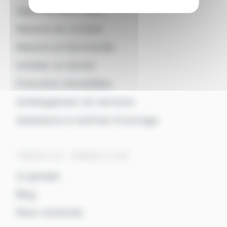
Appartements neufs
Maisons en Lorraine
Maisons en Normandie
Acheter un terrain
Promotion immobilière
Aménagement du territoire
Assistance à maîtrise d’ouvrage
TERRALIA IMMOBILIER
Le groupe
Blog
Nous contacter