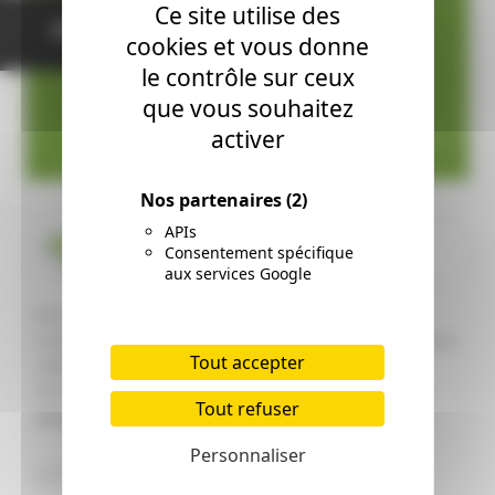
Ce site utilise des
Nous contacter
cookies et vous donne
le contrôle sur ceux
que vous souhaitez
activer
Nos partenaires
(2)
APIs
Consentement spécifique
aux services Google
Des lotissements disponibles ou en cours de
construction sur votre secteur, un grand choix de terrains
Tout accepter
viabilisés libres de constructeur et des programmes
immobiliers de standing pour devenir propriétaire d'un
Tout refuser
appartement neuf.
Personnaliser
ACHAT ET VENTE