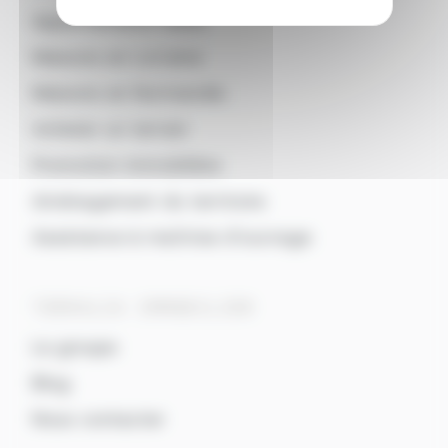
Appartements neufs
Maisons en Lorraine
Maisons en Normandie
Acheter un terrain
Promotion immobilière
Aménagement du territoire
Assistance à maîtrise d’ouvrage
TERRALIA IMMOBILIER
Le groupe
Blog
Nous contacter