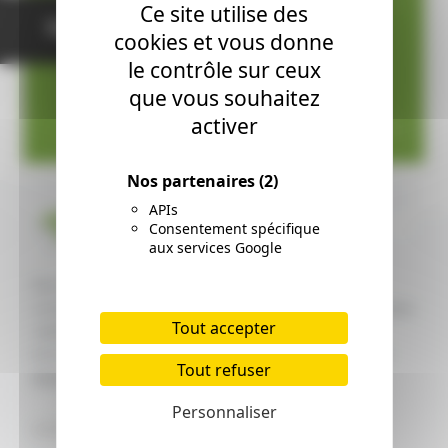
Ce site utilise des
Nous contacter
cookies et vous donne
le contrôle sur ceux
que vous souhaitez
activer
Nos partenaires
(2)
APIs
Consentement spécifique
aux services Google
Des lotissements disponibles ou en cours de
construction sur votre secteur, un grand choix de terrains
Tout accepter
viabilisés libres de constructeur et des programmes
immobiliers de standing pour devenir propriétaire d'un
Tout refuser
appartement neuf.
Personnaliser
ACHAT ET VENTE