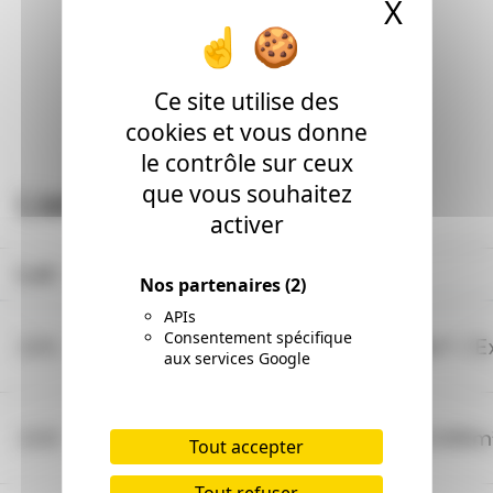
X
Masqu
Ce site utilise des
cookies et vous donne
le contrôle sur ceux
que vous souhaitez
Liste des lots
activer
Lot
Type
Surface
Extérieur
Nos partenaires
(2)
APIs
Consentement spécifique
101
T3
71.78m²
Terrasse: 9m² / E
aux services Google
102
T4
96.15m²
Terrasse: 13.88m
Tout accepter
Tout refuser