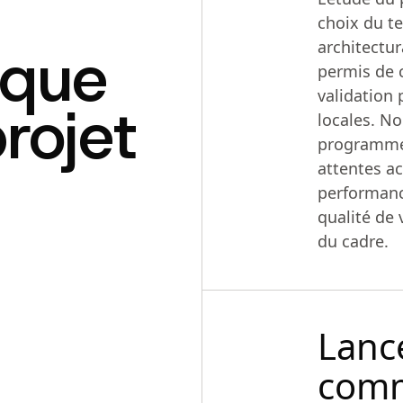
choix du te
aque
architectur
permis de 
validation 
rojet
locales. N
programme
attentes ac
performanc
qualité de 
du cadre.
Lanc
comm