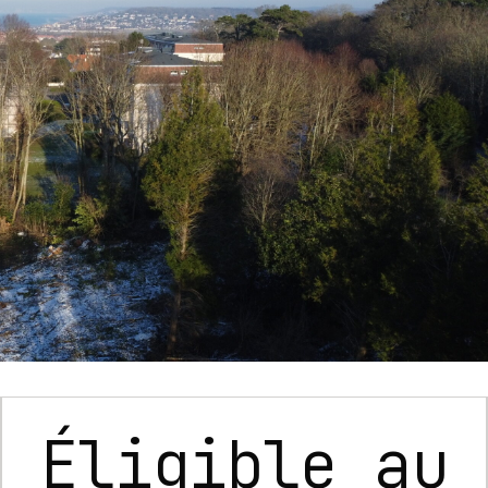
loisirs
Éligible au