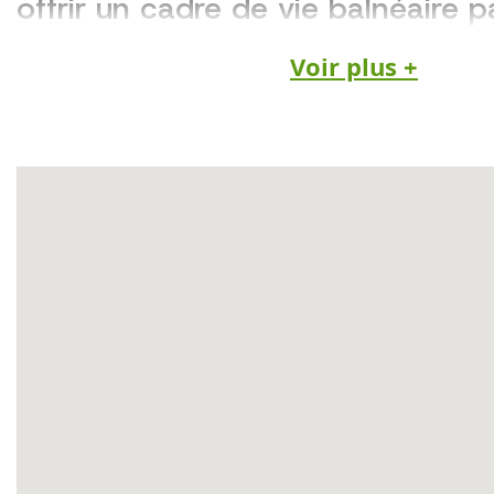
offrir un cadre de vie balnéaire pa
résidentiel, à deux pas de la mer.
Voir plus +
Situé sur les hauteurs de Villers-sur-Mer,
lotissement propose des
terrains à bâtir
constructeur
, parfaits pour concevoir la
envies dans un environnement verdoyant
centaines de mètres de la plage et du cent