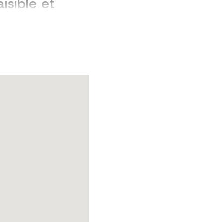
isible et
 ce nouveau
 libres de
 maison de vos
, à quelques
re-ville.