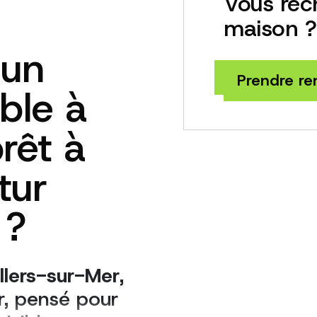
Vous rec
maison ?
 un
Prendre r
ible à
prêt à
tur
 ?
llers-sur-Mer
,
er, pensé pour