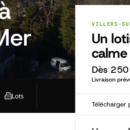
 à
VILLERS-SU
-Mer
Un lot
calme 
Dès 250
Livraison prév
Lots
Télécharger 