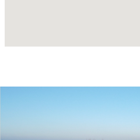
Terrains
viabilisés et disponibles, libres de 
741 m² à 1 287 m²
Environnement calme, arboré,
Aménagements
qualité