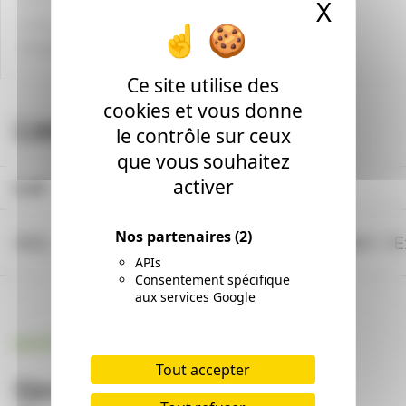
X
Masqu
vous accompagne dans cette
étape clé.
Ce site utilise des
cookies et vous donne
Liste des lots
le contrôle sur ceux
que vous souhaitez
activer
Lot
Type
Surface
Extérieur
Nos partenaires
(2)
001
T4
91m²
Terrasse: 15m² / E
APIs
Consentement spécifique
aux services Google
OUTILS
Tout accepter
Simulez les mensualités