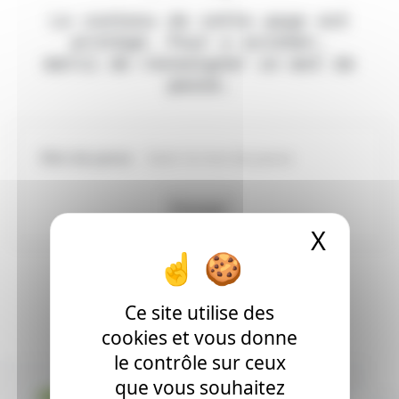
Le contenu de cette page est
protégé. Pour y accéder,
merci de renseigner un mot de
passe.
Mot de passe
X
Masqu
Ce site utilise des
cookies et vous donne
le contrôle sur ceux
que vous souhaitez