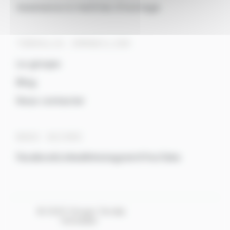
Assistance à maîtrise d’ouvrage
TERRALIA IMMOBILIER
Le groupe
Blog
Nous contacter
NOUS SUIVRE
Facebook
LinkedIn
Instagram
X
YouTube
© 2025 Groupe Terralia
Immobilier