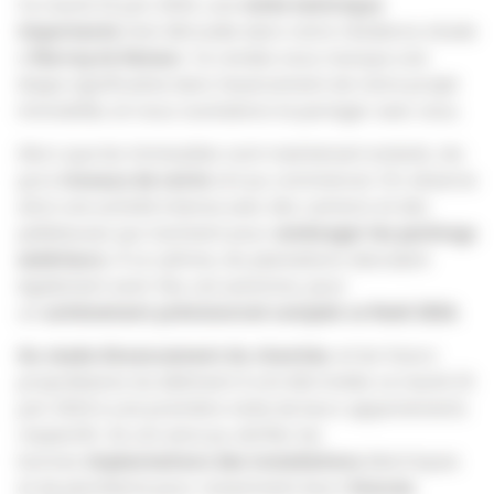
Ce mardi 25 juin 2024, une
visite technique
importante
s’est déroulée dans notre résidence située
à
Norroy-le-Veneur
. Ce rendez-vous marque une
étape significative dans l’avancement de notre projet
immobilier, et nous souhaitons le partager avec vous.
Alors que les immeubles sont maintenant enduits, les
gros
travaux de voirie
ont pu commencer. On observe
ainsi une activité intense avec des camions et des
pelleteuses qui s’activent pour
aménager les parkings
extérieurs
. À ce rythme, les plantations devraient
également avoir lieu cet automne, pour
un
achèvement prévisionnel complet ce Noël 2024.
Au stade d’avancement du chantier,
et les futurs
propriétaires du bâtiment A ont été invités ce mardi 25
juin 2024 à une première visite de leurs appartements
respectifs. Ils ont ainsi pu vérifier les
bonnes
implantations des installations
électriques
et de plomberie pour notamment leurs
futures