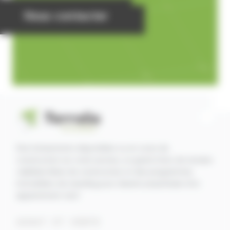
Nous contacter
Des lotissements disponibles ou en cours de
construction sur votre secteur, un grand choix de terrains
viabilisés libres de constructeur et des programmes
immobiliers de standing pour devenir propriétaire d'un
appartement neuf.
ACHAT ET VENTE