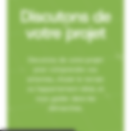
Discutons de
votre projet
Discutons de votre projet
pour comprendre vos
attentes, choisir le terrain
ou l'appartement idéal, et
vous guider dans les
démarches.