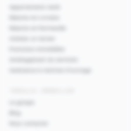
Appartements neufs
Maisons en Lorraine
Maisons en Normandie
Acheter un terrain
Promotion immobilière
Aménagement du territoire
Assistance à maîtrise d’ouvrage
TERRALIA IMMOBILIER
Le groupe
Blog
Nous contacter